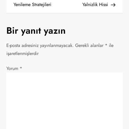
a
Yenileme Stratejileri
Yalnizlik Hissi
z
Bir yanıt yazın
ı
g
E-posta adresiniz yayınlanmayacak.
Gerekli alanlar
*
ile
işaretlenmişlerdir
e
Yorum
z
*
i
n
m
e