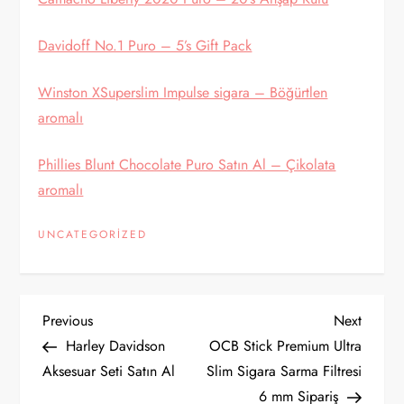
Davidoff No.1 Puro – 5’s Gift Pack
Winston XSuperslim Impulse sigara – Böğürtlen
aromalı
Phillies Blunt Chocolate Puro Satın Al – Çikolata
aromalı
UNCATEGORIZED
Y
Previous
Next
Previous
Next
Post
Post
Harley Davidson
OCB Stick Premium Ultra
a
Aksesuar Seti Satın Al
Slim Sigara Sarma Filtresi
6 mm Sipariş