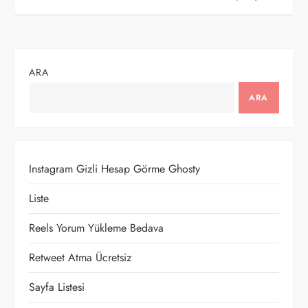
z
ı
g
ARA
e
ARA
z
i
Instagram Gizli Hesap Görme Ghosty
n
Liste
m
Reels Yorum Yükleme Bedava
e
Retweet Atma Ücretsiz
Sayfa Listesi
s