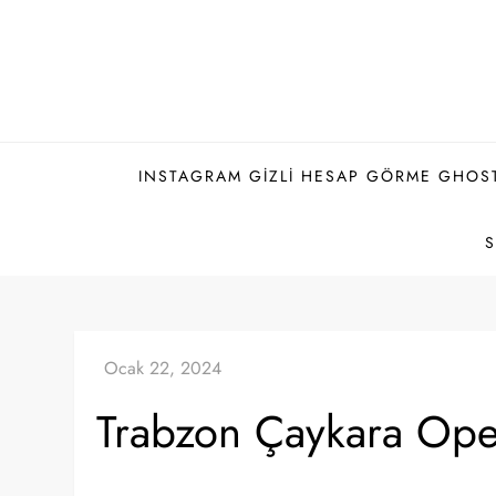
Skip
to
content
INSTAGRAM GIZLI HESAP GÖRME GHOS
Trabzon Çaykara Opel