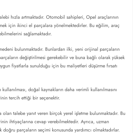
lebi hızla artmaktadır. Otomobil sahipleri, Opel araçlarının
mek için ikinci el parçalara yönelmektedirler. Bu eğilim, araç
şebilmelerini sağlamaktadır.
 nedeni bulunmaktadır. Bunlardan ilki, yeni orijinal parçaların
 parçaların değiştirilmesi gerekebilir ve buna bağlı olarak yüksek
 uygun fiyatlarla sunulduğu için bu maliyetleri düşürme fırsatı
rın kullanılması, doğal kaynakların daha verimli kullanılmasını
nin tercih ettiği bir seçenektir.
 olan talebe yanıt veren birçok yerel işletme bulunmaktadır. Bu
rinin ihtiyaçlarına cevap verebilmektedir. Ayrıca, uzman
ak doğru parçaların seçimi konusunda yardımcı olmaktadırlar.