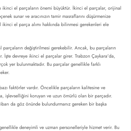
kinci el parçaların önemi büyüktür. İkinci el parçalar, orijinal
eçenek sunar ve aracınızın tamir masraflarını düşürmenize
kinci el parça alımı hakkında bilinmesi gerekenleri ele
l parçaların değiştirilmesi gerekebilir. Ancak, bu parçaların
lir. İşte devreye ikinci el parçalar girer. Trabzon Çaykara'da,
rçok yer bulunmaktadır. Bu parçalar genellikle farklı
çeker.
azı faktörler vardır. Öncelikle parçaların kalitesine ve
a, işlevselliğini koruyan ve uzun ömürlü olan bir parçadır.
e itibarı da göz önünde bulundurmanız gereken bir başka
genellikle deneyimli ve uzman personelleriyle hizmet verir. Bu