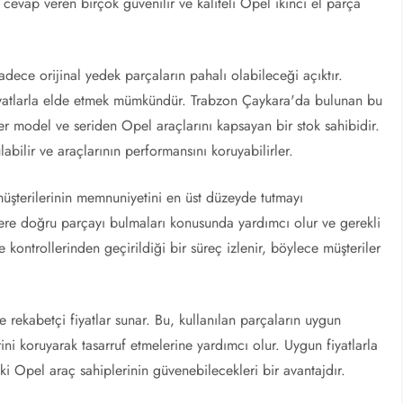
cevap veren birçok güvenilir ve kaliteli Opel ikinci el parça
dece orijinal yedek parçaların pahalı olabileceği açıktır.
 fiyatlarla elde etmek mümkündür. Trabzon Çaykara'da bulunan bu
her model ve seriden Opel araçlarını kapsayan bir stok sahibidir.
labilir ve araçlarının performansını koruyabilirler.
müşterilerinin memnuniyetini en üst düzeyde tutmayı
ere doğru parçayı bulmaları konusunda yardımcı olur ve gerekli
ite kontrollerinden geçirildiği bir süreç izlenir, böylece müşteriler
e rekabetçi fiyatlar sunar. Bu, kullanılan parçaların uygun
rini koruyarak tasarruf etmelerine yardımcı olur. Uygun fiyatlarla
 Opel araç sahiplerinin güvenebilecekleri bir avantajdır.