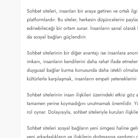
Sohbet siteleri, insanları bir araya getiren ve ortak ilg
platformlardır. Bu siteler, herkesin düşüncelerini payla
edinebileceği bir ortam sunar. İnsanların sanal olara
da sosyal bağları güçlendirir.
Sohbet sitelerinin bir diğer avantajı ise insanlara ano
imkanı, insanların kendilerini daha rahat ifade etmeler
duygusal bağlar kurma konusunda daha istekli olmalarını
kültürlerle karşılaşmak, insanların empati yeteneklerini g
Sohbet sitelerinin insan ilişkileri üzerindeki etkisi göz 
tamamen yerine koymadığını unutmamak önemlidir. Yüz y
rol oynar. Dolayısıyla, sohbet siteleriyle kurulan ilişkil
Sohbet siteleri sosyal bağların yeni simgesi haline gelmi
yeni arkadaşlıkların ve ilişkilerin doğmasına yardımcı ol