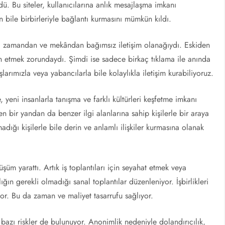
dü. Bu siteler, kullanıcılarına anlık mesajlaşma imkanı
 bile birbirleriyle bağlantı kurmasını mümkün kıldı.
iri, zamandan ve mekândan bağımsız iletişim olanağıydı. Eskiden
n etmek zorundaydı. Şimdi ise sadece birkaç tıklama ile anında
larımızla veya yabancılarla bile kolaylıkla iletişim kurabiliyoruz.
, yeni insanlarla tanışma ve farklı kültürleri keşfetme imkanı
n bir yandan da benzer ilgi alanlarına sahip kişilerle bir araya
dığı kişilerle bile derin ve anlamlı ilişkiler kurmasına olanak
şüm yarattı. Artık iş toplantıları için seyahat etmek veya
ğın gerekli olmadığı sanal toplantılar düzenleniyor. İşbirlikleri
iyor. Bu da zaman ve maliyet tasarrufu sağlıyor.
a bazı riskler de bulunuyor. Anonimlik nedeniyle dolandırıcılık,