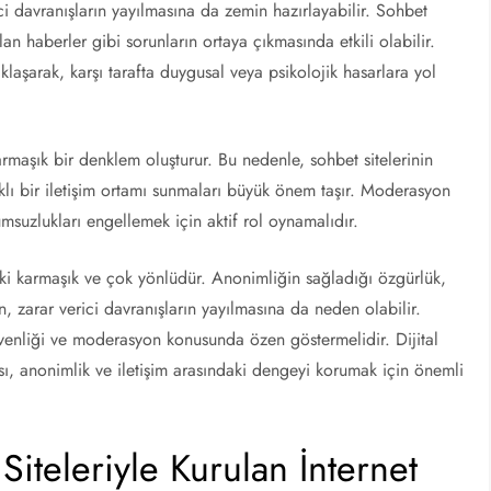
i davranışların yayılmasına da zemin hazırlayabilir. Sohbet
lan haberler gibi sorunların ortaya çıkmasında etkili olabilir.
aklaşarak, karşı tarafta duygusal veya psikolojik hasarlara yol
karmaşık bir denklem oluşturur. Bu nedenle, sohbet sitelerinin
lıklı bir iletişim ortamı sunmaları büyük önem taşır. Moderasyon
umsuzlukları engellemek için aktif rol oynamalıdır.
lişki karmaşık ve çok yönlüdür. Anonimliğin sağladığı özgürlük,
en, zarar verici davranışların yayılmasına da neden olabilir.
üvenliği ve moderasyon konusunda özen göstermelidir. Dijital
ası, anonimlik ve iletişim arasındaki dengeyi korumak için önemli
Siteleriyle Kurulan İnternet