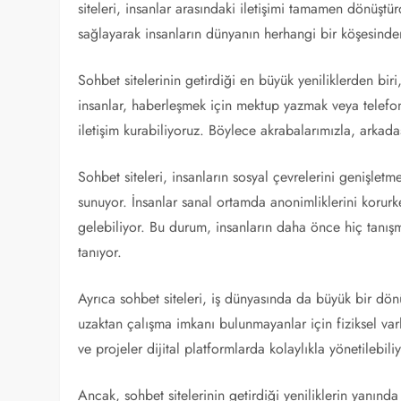
siteleri, insanlar arasındaki iletişimi tamamen dönüştür
sağlayarak insanların dünyanın herhangi bir köşesinden
Sohbet sitelerinin getirdiği en büyük yeniliklerden b
insanlar, haberleşmek için mektup yazmak veya telefo
iletişim kurabiliyoruz. Böylece akrabalarımızla, arkadaş
Sohbet siteleri, insanların sosyal çevrelerini genişletme
sunuyor. İnsanlar sanal ortamda anonimliklerini korurke
gelebiliyor. Bu durum, insanların daha önce hiç tanışma
tanıyor.
Ayrıca sohbet siteleri, iş dünyasında da büyük bir dönü
uzaktan çalışma imkanı bulunmayanlar için fiziksel varlı
ve projeler dijital platformlarda kolaylıkla yönetilebil
Ancak, sohbet sitelerinin getirdiği yeniliklerin yanınd