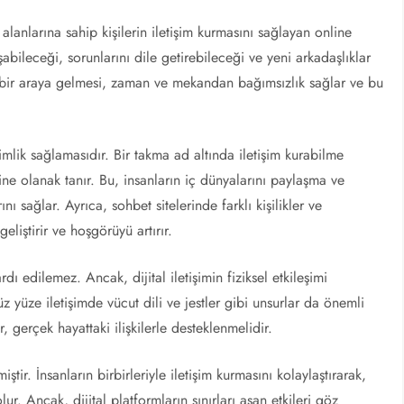
i alanlarına sahip kişilerin iletişim kurmasını sağlayan online
şabileceği, sorunlarını dile getirebileceği ve yeni arkadaşlıklar
k bir araya gelmesi, zaman ve mekandan bağımsızlık sağlar ve bu
nimlik sağlamasıdır. Bir takma ad altında iletişim kurabilme
ine olanak tanır. Bu, insanların iç dünyalarını paylaşma ve
 sağlar. Ayrıca, sohbet sitelerinde farklı kişilikler ve
eliştirir ve hoşgörüyü artırır.
ardı edilemez. Ancak, dijital iletişimin fiziksel etkileşimi
üze iletişimde vücut dili ve jestler gibi unsurlar da önemli
er, gerçek hayattaki ilişkilerle desteklenmelidir.
ştir. İnsanların birbirleriyle iletişim kurmasını kolaylaştırarak,
ur. Ancak, dijital platformların sınırları aşan etkileri göz