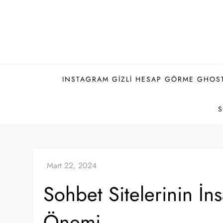
Skip
to
content
INSTAGRAM GIZLI HESAP GÖRME GHOS
Sohbet Sitelerinin İn
Önemi