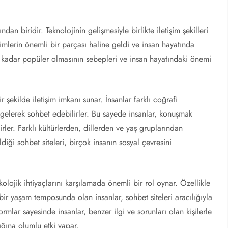
dan biridir. Teknolojinin gelişmesiyle birlikte iletişim şekilleri
imlerin önemli bir parçası haline geldi ve insan hayatında
bu kadar popüler olmasının sebepleri ve insan hayatındaki önemi
ir şekilde iletişim imkanı sunar. İnsanlar farklı coğrafi
 gelerek sohbet edebilirler. Bu sayede insanlar, konuşmak
tirler. Farklı kültürlerden, dillerden ve yaş gruplarından
ldiği sohbet siteleri, birçok insanın sosyal çevresini
ikolojik ihtiyaçlarını karşılamada önemli bir rol oynar. Özellikle
ir yaşam temposunda olan insanlar, sohbet siteleri aracılığıyla
ormlar sayesinde insanlar, benzer ilgi ve sorunları olan kişilerle
lığına olumlu etki yapar.