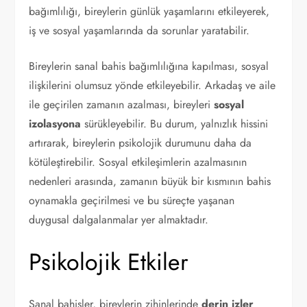
bağımlılığı, bireylerin günlük yaşamlarını etkileyerek,
iş ve sosyal yaşamlarında da sorunlar yaratabilir.
Bireylerin sanal bahis bağımlılığına kapılması, sosyal
ilişkilerini olumsuz yönde etkileyebilir. Arkadaş ve aile
ile geçirilen zamanın azalması, bireyleri
sosyal
izolasyona
sürükleyebilir. Bu durum, yalnızlık hissini
artırarak, bireylerin psikolojik durumunu daha da
kötüleştirebilir. Sosyal etkileşimlerin azalmasının
nedenleri arasında, zamanın büyük bir kısmının bahis
oynamakla geçirilmesi ve bu süreçte yaşanan
duygusal dalgalanmalar yer almaktadır.
Psikolojik Etkiler
Sanal bahisler, bireylerin zihinlerinde
derin izler