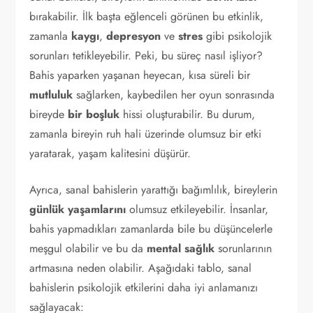
bırakabilir. İlk başta eğlenceli görünen bu etkinlik,
zamanla
kaygı
,
depresyon
ve
stres
gibi psikolojik
sorunları tetikleyebilir. Peki, bu süreç nasıl işliyor?
Bahis yaparken yaşanan heyecan, kısa süreli bir
mutluluk
sağlarken, kaybedilen her oyun sonrasında
bireyde
bir boşluk
hissi oluşturabilir. Bu durum,
zamanla bireyin ruh hali üzerinde olumsuz bir etki
yaratarak, yaşam kalitesini düşürür.
Ayrıca, sanal bahislerin yarattığı bağımlılık, bireylerin
günlük yaşamlarını
olumsuz etkileyebilir. İnsanlar,
bahis yapmadıkları zamanlarda bile bu düşüncelerle
meşgul olabilir ve bu da
mental sağlık
sorunlarının
artmasına neden olabilir. Aşağıdaki tablo, sanal
bahislerin psikolojik etkilerini daha iyi anlamanızı
sağlayacak: