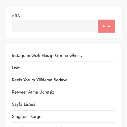
ı
ARA
g
ARA
e
z
Instagram Gizli Hesap Görme Ghosty
i
Liste
n
Reels Yorum Yükleme Bedava
m
Retweet Atma Ücretsiz
e
Sayfa Listesi
s
Singapur Kargo