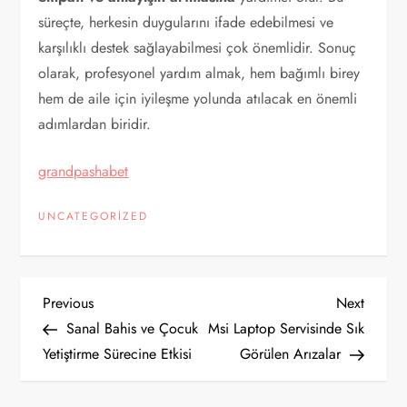
süreçte, herkesin duygularını ifade edebilmesi ve
karşılıklı destek sağlayabilmesi çok önemlidir. Sonuç
olarak, profesyonel yardım almak, hem bağımlı birey
hem de aile için iyileşme yolunda atılacak en önemli
adımlardan biridir.
grandpashabet
UNCATEGORIZED
Y
Previous
Next
Previous
Next
Post
Post
Sanal Bahis ve Çocuk
Msi Laptop Servisinde Sık
a
Yetiştirme Sürecine Etkisi
Görülen Arızalar
z