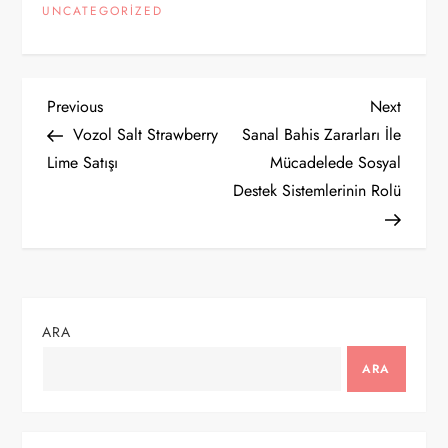
UNCATEGORIZED
Y
Previous
Next
Previous
Next
Post
Post
Vozol Salt Strawberry
Sanal Bahis Zararları İle
a
Lime Satışı
Mücadelede Sosyal
Destek Sistemlerinin Rolü
z
ı
g
ARA
e
ARA
z
i