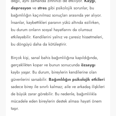
değil, aynı zamanda zihninizi de etkiliyor.
Kaygı
,
depresyon
ve
stres
gibi psikolojik sorunlar, bu
bağımlılığın kaçınılmaz sonuçları arasında yer alıyor.
İnsanlar, kaybettikleri paranın yükü altında ezilirken,
bu durum onların sosyal hayatlarını da olumsuz
etkileyebilir. Kendilerini yalnız ve çaresiz hissetmeleri,
bu döngüyü daha da kötüleştirir.
Birçok kişi, sanal bahis bağımlılığına kapıldığında,
gerçeklikten kopar ve bunun sonucunda
özsaygı
kaybı yaşar. Bu durum, bireylerin kendilerine olan
güvenlerini sarsabilir.
Bağımlılığın psikolojik etkileri
sadece birey ile sınırlı kalmaz; aile ve arkadaş ilişkileri
de büyük zarar görebilir. Bu nedenle, bağımlılıkla
mücadele eden bireylerin destek alması hayati önem
taşır.