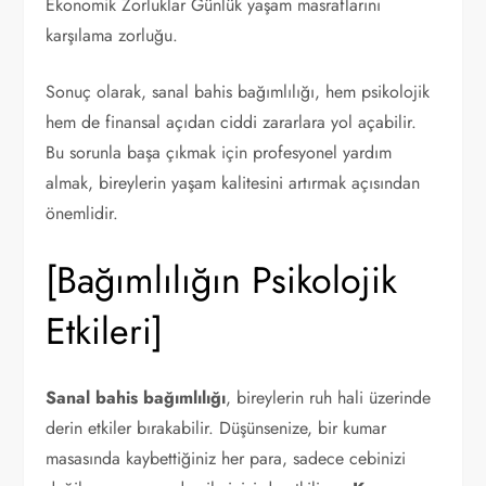
Ekonomik Zorluklar Günlük yaşam masraflarını
karşılama zorluğu.
Sonuç olarak, sanal bahis bağımlılığı, hem psikolojik
hem de finansal açıdan ciddi zararlara yol açabilir.
Bu sorunla başa çıkmak için profesyonel yardım
almak, bireylerin yaşam kalitesini artırmak açısından
önemlidir.
[Bağımlılığın Psikolojik
Etkileri]
Sanal bahis bağımlılığı
, bireylerin ruh hali üzerinde
derin etkiler bırakabilir. Düşünsenize, bir kumar
masasında kaybettiğiniz her para, sadece cebinizi