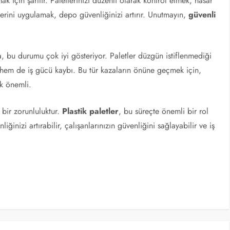
k için şarttır. Paletlerinizi düzenli olarak kontrol etmek, hasar
rini uygulamak, depo güvenliğinizi artırır. Unutmayın,
güvenli
 bu durumu çok iyi gösteriyor. Paletler düzgün istiflenmediği
hem de iş gücü kaybı. Bu tür kazaların önüne geçmek için,
ok önemli.
 bir zorunluluktur.
Plastik paletler
, bu süreçte önemli bir rol
ğinizi artırabilir, çalışanlarınızın güvenliğini sağlayabilir ve iş