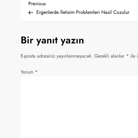
Y
Previous
Previous
Post
Ergenlerde İletisim Problemleri Nasil Cozulur
a
z
Bir yanıt yazın
ı
E-posta adresiniz yayınlanmayacak.
Gerekli alanlar
*
ile 
g
Yorum
*
e
z
i
n
m