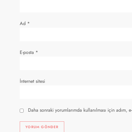
e
s
Ad
*
i
E-posta
*
İnternet sitesi
Daha sonraki yorumlarımda kullanılması için adım, e-