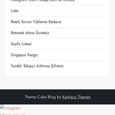
n
Liste
m
Reels Yorum Yükleme Bedava
e
Retweet Atma Ücretsiz
Sayfa Listesi
s
Singapur Kargo
i
Tumblr Takipçi Arttırma Şifresiz
Theme Cube Blog by
Kantipur Themes