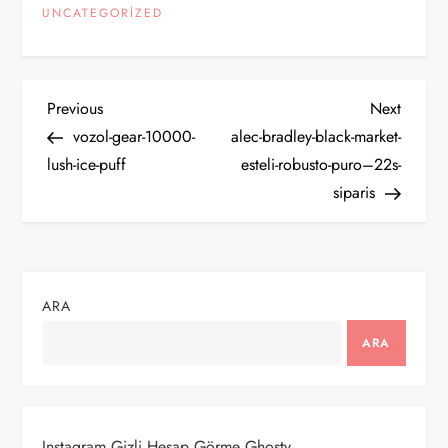
UNCATEGORIZED
Y
Previous
Next
Previous
Next
Post
Post
vozol-gear-10000-
alec-bradley-black-market-
a
lush-ice-puff
esteli-robusto-puro–22s-
siparis
z
ı
g
ARA
e
ARA
z
i
Instagram Gizli Hesap Görme Ghosty