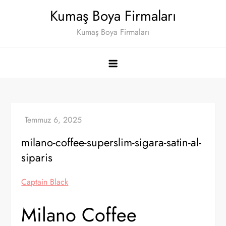
Skip
Kumaş Boya Firmaları
to
Kumaş Boya Firmaları
content
milano-coffee-superslim-sigara-satin-al-
siparis
Captain Black
Milano Coffee