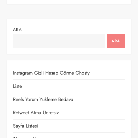
z
ı
g
ARA
e
ARA
z
i
Instagram Gizli Hesap Görme Ghosty
n
Liste
m
Reels Yorum Yükleme Bedava
e
Retweet Atma Ücretsiz
Sayfa Listesi
s