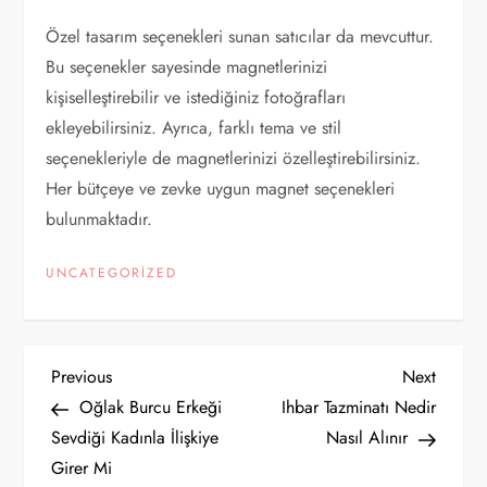
Özel tasarım seçenekleri sunan satıcılar da mevcuttur.
Bu seçenekler sayesinde magnetlerinizi
kişiselleştirebilir ve istediğiniz fotoğrafları
ekleyebilirsiniz. Ayrıca, farklı tema ve stil
seçenekleriyle de magnetlerinizi özelleştirebilirsiniz.
Her bütçeye ve zevke uygun magnet seçenekleri
bulunmaktadır.
UNCATEGORIZED
Y
Previous
Next
Previous
Next
Post
Post
Oğlak Burcu Erkeği
Ihbar Tazminatı Nedir
a
Sevdiği Kadınla İlişkiye
Nasıl Alınır
Girer Mi