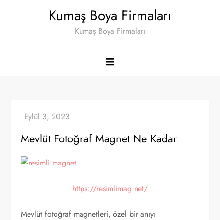
Skip
Kumaş Boya Firmaları
to
Kumaş Boya Firmaları
content
Mevlüt Fotoğraf Magnet Ne Kadar
https://resimlimag.net/
Mevlüt fotoğraf magnetleri, özel bir anıyı