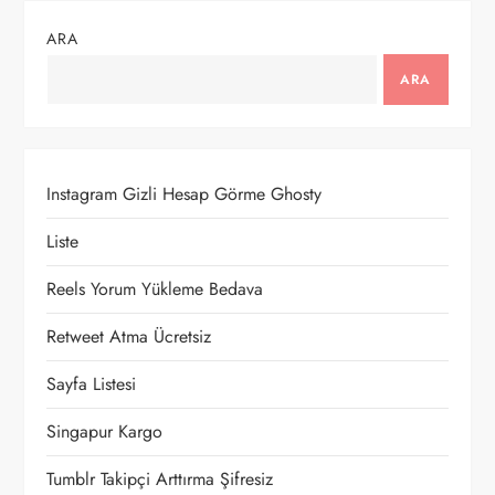
g
ARA
e
ARA
z
i
Instagram Gizli Hesap Görme Ghosty
n
Liste
m
Reels Yorum Yükleme Bedava
e
Retweet Atma Ücretsiz
Sayfa Listesi
s
Singapur Kargo
i
Tumblr Takipçi Arttırma Şifresiz