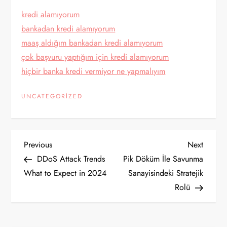
kredi alamıyorum
bankadan kredi alamıyorum
maaş aldığım bankadan kredi alamıyorum
çok başvuru yaptığım için kredi alamıyorum
hiçbir banka kredi vermiyor ne yapmalıyım
UNCATEGORIZED
Y
Previous
Next
Previous
Next
Post
Post
DDoS Attack Trends
Pik Döküm İle Savunma
a
What to Expect in 2024
Sanayisindeki Stratejik
Rolü
z
ı