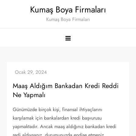
Skip
Kumaş Boya Firmaları
to
Kumaş Boya Firmaları
content
Maaş Aldığım Bankadan Kredi Reddi
Ne Yapmalı
Günümüzde birçok kişi, finansal ihtiyaçlarını
karşılamak için bankalardan kredi başvurusu
yapmaktadır. Ancak maaş aldığınız bankadan kredi
redi aldıysanız, durumunuzda endişe etmeniz