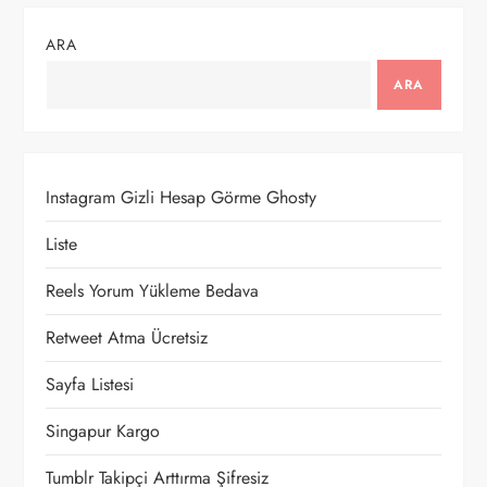
g
ARA
e
ARA
z
i
Instagram Gizli Hesap Görme Ghosty
n
Liste
m
Reels Yorum Yükleme Bedava
e
Retweet Atma Ücretsiz
Sayfa Listesi
s
Singapur Kargo
i
Tumblr Takipçi Arttırma Şifresiz