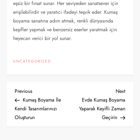
eşsiz bir fırsat sunar. Her seviyeden sanatsever için
erişilebilirdir ve yaratıcı ifadeyi teşvik eder. Kumaş
boyama sanatına adım atmak, renkli dünyasında
keşifler yapmak ve benzersiz eserler yaratmak için
heyecan verici bir yol sunar.
UNCATEGORIZED
Y
Previous
Next
Previous
Next
Post
Post
Kumaş Boyama İle
Evde Kumaş Boyama
a
Kendi Tasarımlarınızı
Yaparak Keyifli Zaman
Oluşturun
Geçirin
z
ı