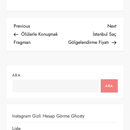
Y
Previous
Next
Previous
Next
Post
Post
Ölülerle Konuşmak
İstanbul Saç
a
Fragman
Gölgelendirme Fiyatı
z
ı
ARA
g
ARA
e
z
Instagram Gizli Hesap Görme Ghosty
i
Liste