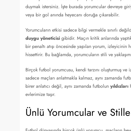
duymak istersiniz. İşte burada yorumcular devreye giriyor
veya bir gol anında heyecanı doruğa çıkarabilir.
Yorumcuların etkisi sadece bilgi vermekle sınırlı değildi
duygu yöneticisi
gibidir. Maçın kritik anlarında yaptıkl
bir penaltı atışı öncesinde yapılan yorum, izleyicinin
hissettirir. Bu bağlamda, yorumcuların stili ve yaklaşı
Birçok futbol yorumcusu, kendi tarzını oluşturmuş ve iz
sadece maçları anlatmakla kalmaz, aynı zamanda futbo
birer anlatıcı değil, aynı zamanda futbolun
yıldızları
h
evlerimize taşır.
Ünlü Yorumcular ve Stille
Futbol dünyasında birçok ünlü yorumcu, maçların heyec