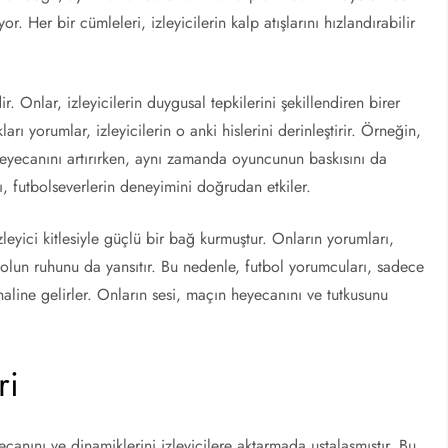
. Her bir cümleleri, izleyicilerin kalp atışlarını hızlandırabilir
r. Onlar, izleyicilerin duygusal tepkilerini şekillendiren birer
arı yorumlar, izleyicilerin o anki hislerini derinleştirir. Örneğin,
 heyecanını artırırken, aynı zamanda oyuncunun baskısını da
mı, futbolseverlerin deneyimini doğrudan etkiler.
leyici kitlesiyle güçlü bir bağ kurmuştur. Onların yorumları,
lun ruhunu da yansıtır. Bu nedenle, futbol yorumcuları, sadece
aline gelirler. Onların sesi, maçın heyecanını ve tutkusunu
ri
anını ve dinamiklerini izleyicilere aktarmada ustalaşmıştır. Bu