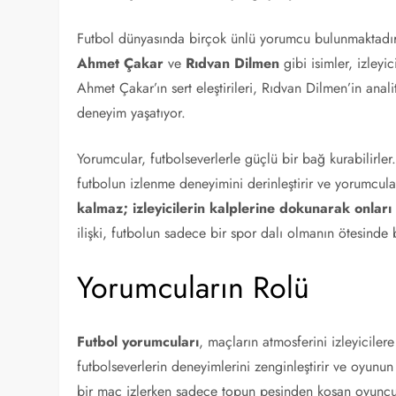
Futbol dünyasında birçok ünlü yorumcu bulunmaktadır. 
Ahmet Çakar
ve
Rıdvan Dilmen
gibi isimler, izleyic
Ahmet Çakar’ın sert eleştirileri, Rıdvan Dilmen’in analit
deneyim yaşatıyor.
Yorumcular, futbolseverlerle güçlü bir bağ kurabilirler. 
futbolun izlenme deneyimini derinleştirir ve yorumcular
kalmaz; izleyicilerin kalplerine dokunarak onlar
ilişki, futbolun sadece bir spor dalı olmanın ötesinde
Yorumcuların Rolü
Futbol yorumcuları
, maçların atmosferini izleyiciler
futbolseverlerin deneyimlerini zenginleştirir ve oyunu
bir maç izlerken sadece topun peşinden koşan oyuncul