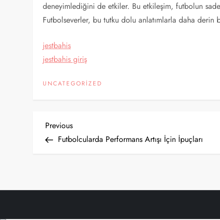
deneyimlediğini de etkiler. Bu etkileşim, futbolun sad
Futbolseverler, bu tutku dolu anlatımlarla daha derin 
jestbahis
jestbahis giriş
UNCATEGORIZED
Y
Previous
Previous
Post
Futbolcularda Performans Artışı İçin İpuçları
a
z
ı