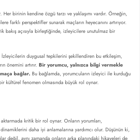
Her birinin kendine özgü tarzı ve yaklaşımı vardır. Örneğin,
ilere farklı perspektifler sunarak maçların heyecanını artırıyor.
ik bakış açısıyla birleştiğinde, izleyicilere unutulmaz bir
İzleyicilerin duygusal tepkilerini şekillendiren bu etkileşim,
ın önemini artırır.
Bir yorumcu, yalnızca bilgi vermekle
ı maça bağlar.
Bu bağlamda, yorumcuların izleyici ile kurduğu
 bir kültürel fenomen olmasında büyük rol oynar.
e aktarmada kritik bir rol oynar. Onların yorumları,
n dinamiklerini daha iyi anlamalarına yardımcı olur. Düşünün ki,
ar değil, aynı zamanda onların arka planındaki hikayeleri de