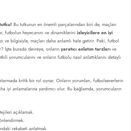
tutku!
Bu tutkunun en önemli parçalarından biri de, maçları
ar, futbolun heyecanını ve dinamiklerini
izleyicilere en iyi
ı ve bilgisiyle, maçları daha anlamlı hale getirir. Peki, futbol
r? İşte burada devreye, onların
yaratıcı anlatım tarzları
ve
kili yorumcularını ve onların futbolu nasıl anlattıklarını detaylı
ktarmada kritik bir rol oynar. Onların yorumları, futbolseverlerin
daha iyi anlamalarına yardımcı olur. Bu bağlamda, yorumcuların
tejileri açıklamak.
yönlendirmek.
ndaki rekabeti anlatmak.