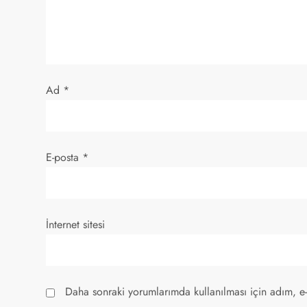
n
m
e
s
Ad
*
i
E-posta
*
İnternet sitesi
Daha sonraki yorumlarımda kullanılması için adım, e-