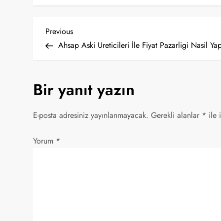
Y
Previous
Previous
Post
Ahsap Aski Ureticileri İle Fiyat Pazarligi Nasil Yap
a
z
Bir yanıt yazın
ı
E-posta adresiniz yayınlanmayacak.
Gerekli alanlar
*
ile 
g
Yorum
*
e
z
i