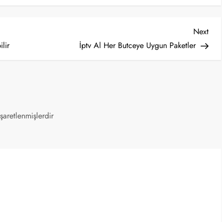
Nex
Next
Post
ilir
İptv Al Her Butceye Uygun Paketler
işaretlenmişlerdir