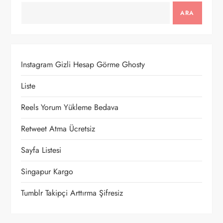
e
ARA
z
i
Instagram Gizli Hesap Görme Ghosty
n
Liste
m
Reels Yorum Yükleme Bedava
e
Retweet Atma Ücretsiz
Sayfa Listesi
s
Singapur Kargo
i
Tumblr Takipçi Arttırma Şifresiz