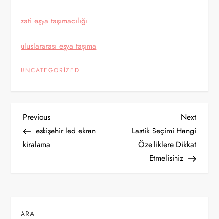
zati eşya taşımacılığı
uluslararası eşya taşıma
UNCATEGORIZED
Y
Previous
Next
Previous
Next
Post
Post
eskişehir led ekran
Lastik Seçimi Hangi
a
kiralama
Özelliklere Dikkat
Etmelisiniz
z
ı
g
ARA